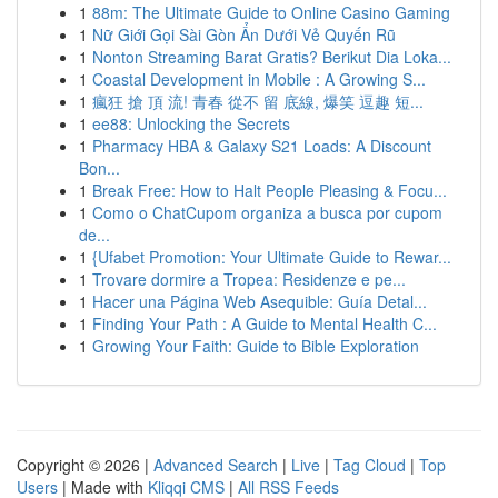
1
88m: The Ultimate Guide to Online Casino Gaming
1
Nữ Giới Gọi Sài Gòn Ẩn Dưới Vẻ Quyến Rũ
1
Nonton Streaming Barat Gratis? Berikut Dia Loka...
1
Coastal Development in Mobile : A Growing S...
1
瘋狂 搶 頂 流! 青春 從不 留 底線, 爆笑 逗趣 短...
1
ee88: Unlocking the Secrets
1
Pharmacy HBA & Galaxy S21 Loads: A Discount
Bon...
1
Break Free: How to Halt People Pleasing & Focu...
1
Como o ChatCupom organiza a busca por cupom
de...
1
{Ufabet Promotion: Your Ultimate Guide to Rewar...
1
Trovare dormire a Tropea: Residenze e pe...
1
Hacer una Página Web Asequible: Guía Detal...
1
Finding Your Path : A Guide to Mental Health C...
1
Growing Your Faith: Guide to Bible Exploration
Copyright © 2026 |
Advanced Search
|
Live
|
Tag Cloud
|
Top
Users
| Made with
Kliqqi CMS
|
All RSS Feeds