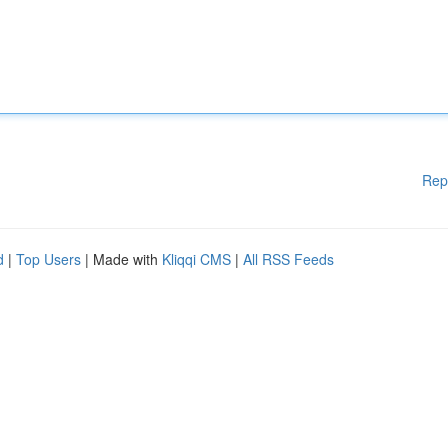
Rep
d
|
Top Users
| Made with
Kliqqi CMS
|
All RSS Feeds