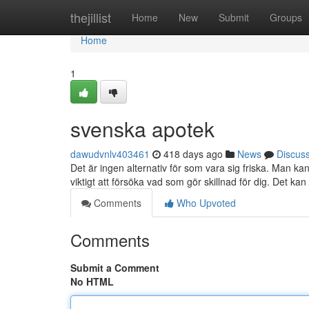
Home
thejillist
Home
New
Submit
Groups
Home
1
svenska apotek
dawudvnlv403461
418 days ago
News
Discus
Det är ingen alternativ för som vara sig friska. Man ka
viktigt att försöka vad som gör skillnad för dig. Det kan
Comments
Who Upvoted
Comments
Submit a Comment
No HTML