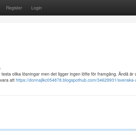
Register
Login
s
n testa olika lösningar men det ligger ingen löfte för framgång. Ändå är 
 vara att
https://donnajlkc054878.blogspothub.com/34629931/svenska-