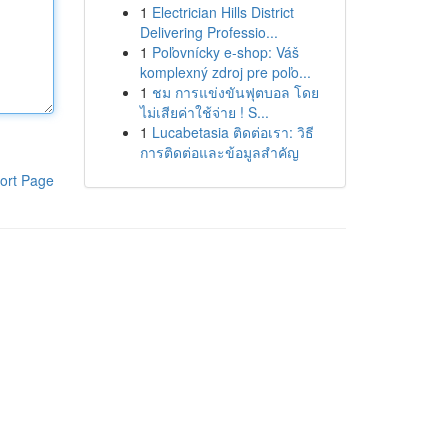
1
Electrician Hills District
Delivering Professio...
1
Poľovnícky e-shop: Váš
komplexný zdroj pre poľo...
1
ชม การแข่งขันฟุตบอล โดย
ไม่เสียค่าใช้จ่าย ! S...
1
Lucabetasia ติดต่อเรา: วิธี
การติดต่อและข้อมูลสำคัญ
ort Page