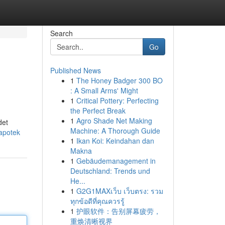
Search
Go
Published News
1
The Honey Badger 300 BO
: A Small Arms' Might
1
Critical Pottery: Perfecting
the Perfect Break
1
Agro Shade Net Making
det
Machine: A Thorough Guide
apotek
1
Ikan Koi: Keindahan dan
Makna
1
Gebäudemanagement in
Deutschland: Trends und
He...
1
G2G1MAXเว็บ เว็บตรง: รวม
ทุกข้อดีที่คุณควรรู้
1
护眼软件：告别屏幕疲劳，
重焕清晰视界