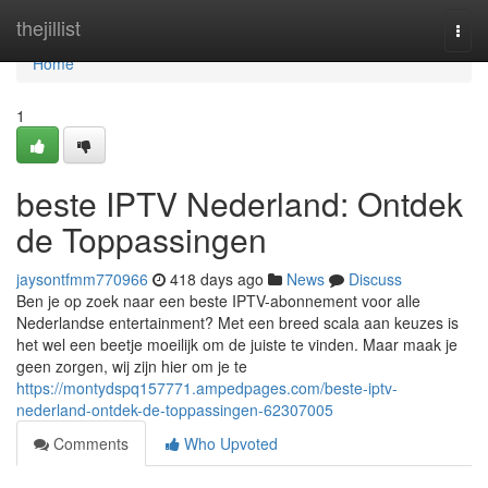
Home
thejillist
Togg
navi
Home
1
beste IPTV Nederland: Ontdek
de Toppassingen
jaysontfmm770966
418 days ago
News
Discuss
Ben je op zoek naar een beste IPTV-abonnement voor alle
Nederlandse entertainment? Met een breed scala aan keuzes is
het wel een beetje moeilijk om de juiste te vinden. Maar maak je
geen zorgen, wij zijn hier om je te
https://montydspq157771.ampedpages.com/beste-iptv-
nederland-ontdek-de-toppassingen-62307005
Comments
Who Upvoted