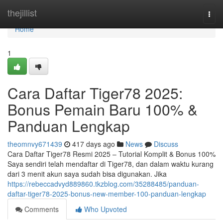
Home
thejillist
Togg
navi
Home
1
Cara Daftar Tiger78 2025:
Bonus Pemain Baru 100% &
Panduan Lengkap
theomnvy671439
417 days ago
News
Discuss
Cara Daftar Tiger78 Resmi 2025 – Tutorial Komplit & Bonus 100%
Saya sendiri telah mendaftar di Tiger78, dan dalam waktu kurang
dari 3 menit akun saya sudah bisa digunakan. Jika
https://rebeccadvyd889860.tkzblog.com/35288485/panduan-
daftar-tiger78-2025-bonus-new-member-100-panduan-lengkap
Comments
Who Upvoted