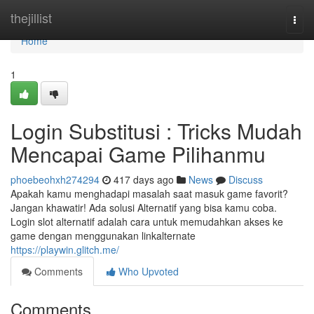
Home
thejillist
Togg
navi
Home
1
Login Substitusi : Tricks Mudah
Mencapai Game Pilihanmu
phoebeohxh274294
417 days ago
News
Discuss
Apakah kamu menghadapi masalah saat masuk game favorit?
Jangan khawatir! Ada solusi Alternatif yang bisa kamu coba.
Login slot alternatif adalah cara untuk memudahkan akses ke
game dengan menggunakan linkalternate
https://playwin.glitch.me/
Comments
Who Upvoted
Comments