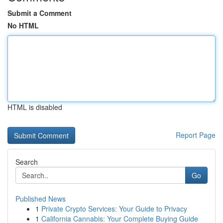
Submit a Comment
No HTML
HTML is disabled
Report Page
Search
Go
Published News
1
Private Crypto Services: Your Guide to Privacy
1
California Cannabis: Your Complete Buying Guide