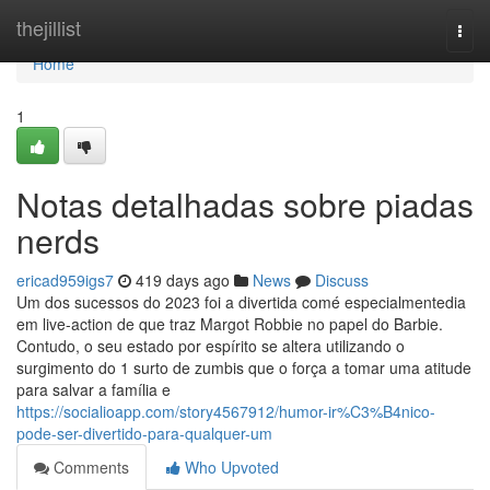
Home
thejillist
Togg
navi
Home
1
Notas detalhadas sobre piadas
nerds
ericad959igs7
419 days ago
News
Discuss
Um dos sucessos do 2023 foi a divertida comé especialmentedia
em live-action de que traz Margot Robbie no papel do Barbie.
Contudo, o seu estado por espírito se altera utilizando o
surgimento do 1 surto de zumbis que o força a tomar uma atitude
para salvar a família e
https://socialioapp.com/story4567912/humor-ir%C3%B4nico-
pode-ser-divertido-para-qualquer-um
Comments
Who Upvoted