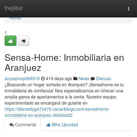
Home
thejillist
Togg
navi
Home
1
Sensa-Home: Inmobiliaria en
Aranjuez
anyaqmop369318
419 days ago
News
Discuss
¿Buscando un hogar soñada en Aranjuez? ¡Sensahome es tu
inmobiliaria de confianza! Nos especializamos en ofrecer una
amplia gama de apartamentos a la venta. Nuestro equipo
experimentado se encargará de guiarte en
https://dianetdyg470475.canariblogs.com/sensahome-
inmobiliaria-en-aranjuez-50494422
Comments
Who Upvoted