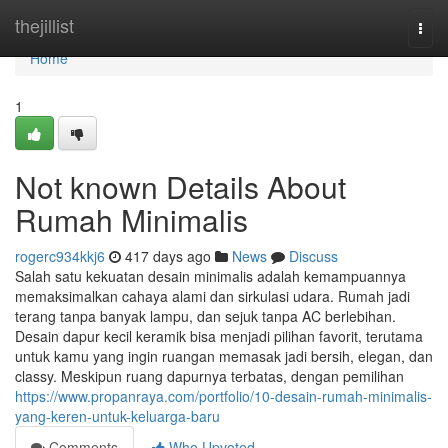
Home
thejillist
Togg
navi
Home
1
Not known Details About
Rumah Minimalis
rogerc934kkj6
417 days ago
News
Discuss
Salah satu kekuatan desain minimalis adalah kemampuannya
memaksimalkan cahaya alami dan sirkulasi udara. Rumah jadi
terang tanpa banyak lampu, dan sejuk tanpa AC berlebihan.
Desain dapur kecil keramik bisa menjadi pilihan favorit, terutama
untuk kamu yang ingin ruangan memasak jadi bersih, elegan, dan
classy. Meskipun ruang dapurnya terbatas, dengan pemilihan
https://www.propanraya.com/portfolio/10-desain-rumah-minimalis-
yang-keren-untuk-keluarga-baru
Comments
Who Upvoted