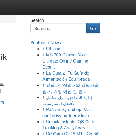
Search
Go
Published News
1
Ethicon
ik
1
MBI789 Casino: Your
Ultimate Online Gaming
Dest...
1
La Guía 2: Tu Guía de
Alimentación Equilibrada
at,
1
강남사무실임대와 강남사옥
g.
임대, 기업 이전 전 반...
1
إدارة المرافق: دليل شامل
ra-
لأفضل الممارسات
1
Poľovnícky e-shop: Váš
spoľahlivý partner v lovu
1
Unlock Insights: QR Code
Tracking & Analytics w...
1
Dự đoán Giải 8 MT - Cơ hội