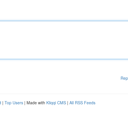
Rep
d
|
Top Users
| Made with
Kliqqi CMS
|
All RSS Feeds