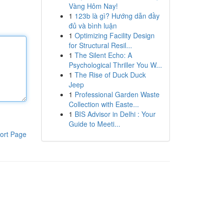
Vàng Hôm Nay!
1
123b là gì? Hướng dẫn đầy
đủ và bình luận
1
Optimizing Facility Design
for Structural Resil...
1
The Silent Echo: A
Psychological Thriller You W...
1
The Rise of Duck Duck
Jeep
1
Professional Garden Waste
Collection with Easte...
1
BIS Advisor in Delhi : Your
Guide to Meeti...
ort Page