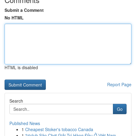
Submit a Comment
No HTML
HTML is disabled
Report Page
Search
Go
Published News
1
Cheapest Stoker's tobacco Canada
1
24club Sân Chơi Giải Trí Hàng Đầu Ở Việt Nam