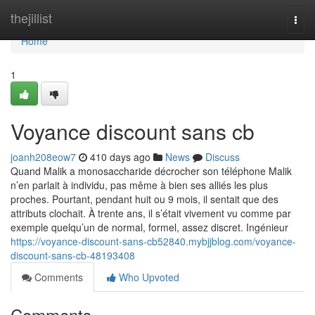
Home
thejillist
Togg
navi
Home
1
Voyance discount sans cb
joanh208eow7
410 days ago
News
Discuss
Quand Malik a monosaccharide décrocher son téléphone Malik
n’en parlait à individu, pas même à bien ses alliés les plus
proches. Pourtant, pendant huit ou 9 mois, il sentait que des
attributs clochait. À trente ans, il s’était vivement vu comme par
exemple quelqu’un de normal, formel, assez discret. Ingénieur
https://voyance-discount-sans-cb52840.mybjjblog.com/voyance-
discount-sans-cb-48193408
Comments
Who Upvoted
Comments