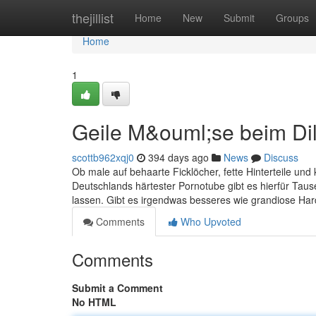
Home
thejillist
Home
New
Submit
Groups
Home
1
Geile M&ouml;se beim Di
scottb962xqj0
394 days ago
News
Discuss
Ob male auf behaarte Ficklöcher, fette Hinterteile und
Deutschlands härtester Pornotube gibt es hierfür Taus
lassen. Gibt es irgendwas besseres wie grandiose Har
Comments
Who Upvoted
Comments
Submit a Comment
No HTML