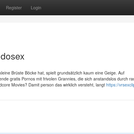
Register
Login
ldosex
 kleine Brüste Böcke hat, spielt grundsätzlich kaum eine Geige. Auf
ende gratis Pornos mit frivolen Grannies, die sich anstandslos durch 
dcore Movies? Damit person das wirklich versteht, langt
https://vrsexcl