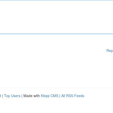
Rep
d
|
Top Users
| Made with
Kliqqi CMS
|
All RSS Feeds