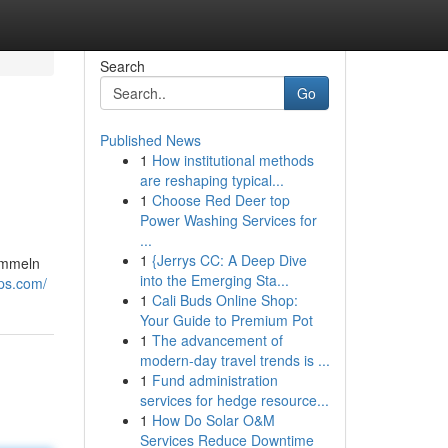
Search
Go
Published News
1
How institutional methods
are reshaping typical...
1
Choose Red Deer top
Power Washing Services for
...
1
{Jerrys CC: A Deep Dive
rammeln
into the Emerging Sta...
ips.com/
1
Cali Buds Online Shop:
Your Guide to Premium Pot
1
The advancement of
modern-day travel trends is ...
1
Fund administration
services for hedge resource...
1
How Do Solar O&M
Services Reduce Downtime