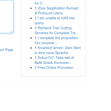
for C...
1
{Dua Supplication Kumayl:
A Profound Litany
1
I am unable to fulfill this
query .
1
Richland Tree Cutting
Services for Complete Tre...
1
I complete the proposition.
Our purpose ...
1
Kroatisch lernen: Dein Start
ort Page
in eine neue Sprache
1
Dukun707: Teka-teki di
Balik Sosok Kontrover...
1
Free Online Promotion