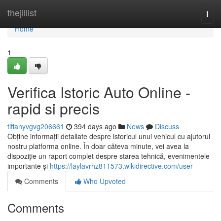
Home
thejillist
Togg
navi
Home
1
Verifica Istoric Auto Online -
rapid si precis
tiffanyvgvg206661
394 days ago
News
Discuss
Obține informații detaliate despre istoricul unui vehicul cu ajutorul
nostru platforma online. În doar câteva minute, vei avea la
dispoziție un raport complet despre starea tehnică, evenimentele
importante și
https://laylavrhz811573.wikidirective.com/user
Comments
Who Upvoted
Comments