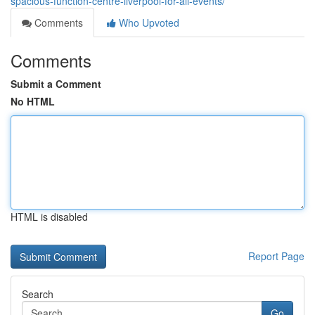
spacious-function-centre-liverpool-for-all-events/
Comments
Who Upvoted
Comments
Submit a Comment
No HTML
HTML is disabled
Report Page
Search
Go