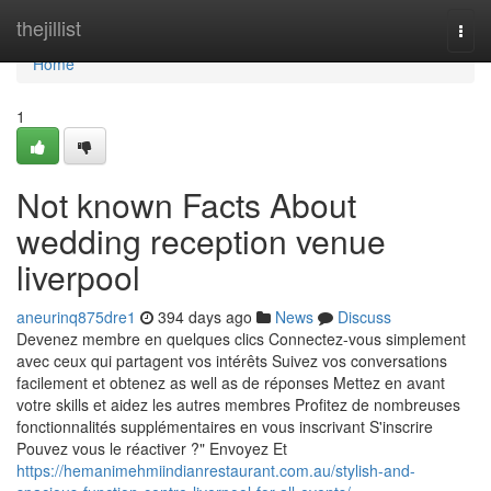
Home
thejillist
Togg
navi
Home
1
Not known Facts About
wedding reception venue
liverpool
aneurinq875dre1
394 days ago
News
Discuss
Devenez membre en quelques clics Connectez-vous simplement
avec ceux qui partagent vos intérêts Suivez vos conversations
facilement et obtenez as well as de réponses Mettez en avant
votre skills et aidez les autres membres Profitez de nombreuses
fonctionnalités supplémentaires en vous inscrivant S'inscrire
Pouvez vous le réactiver ?" Envoyez Et
https://hemanimehmiindianrestaurant.com.au/stylish-and-