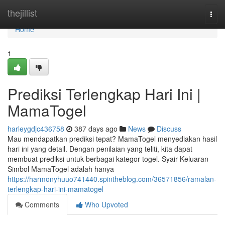
Home
thejillist
Togg
navi
Home
1
Prediksi Terlengkap Hari Ini |
MamaTogel
harleygdjc436758
387 days ago
News
Discuss
Mau mendapatkan prediksi tepat? MamaTogel menyediakan hasil
hari ini yang detail. Dengan penilaian yang teliti, kita dapat
membuat prediksi untuk berbagai kategor togel. Syair Keluaran
Simbol MamaTogel adalah hanya
https://harmonyhuuo741440.spintheblog.com/36571856/ramalan-
terlengkap-hari-ini-mamatogel
Comments
Who Upvoted