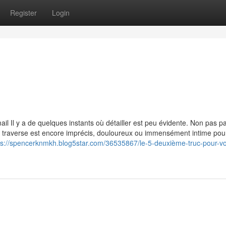
Register
Login
l Il y a de quelques instants où détailler est peu évidente. Non pas p
 traverse est encore imprécis, douloureux ou immensément intime pou
ps://spencerknmkh.blog5star.com/36535867/le-5-deuxième-truc-pour-v