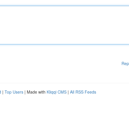
Rep
d
|
Top Users
| Made with
Kliqqi CMS
|
All RSS Feeds