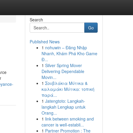
Search
Go
Published News
1
nohuwin – Đăng Nhập
Nhanh, Khám Phá Kho Game
Đ...
1
Silver Spring Mover
Delivering Dependable
arce
Movin...
r
1
Σουβλάκια Μύτικα &
oyance-
καλαμάκι Μύτικα: τοπική
παρά...
1
Jatengtoto: Langkah-
langkah Lengkap untuk
Orang...
1
link between smoking and
cancer is well-establi...
1
Partner Promotion : The