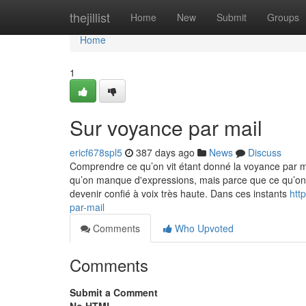
Home
thejillist
Home
New
Submit
Groups
Home
1
Sur voyance par mail
ericf678spl5
387 days ago
News
Discuss
Comprendre ce qu’on vit étant donné la voyance par mai
qu’on manque d'expressions, mais parce que ce qu’on
devenir confié à voix très haute. Dans ces instants
htt
par-mail
Comments
Who Upvoted
Comments
Submit a Comment