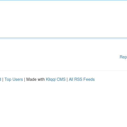
Rep
d
|
Top Users
| Made with
Kliqqi CMS
|
All RSS Feeds