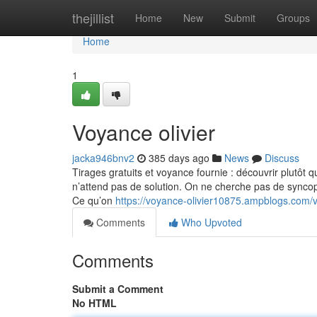
Home
thejillist
Home
New
Submit
Groups
Home
1
Voyance olivier
jacka946bnv2
385 days ago
News
Discuss
Tirages gratuits et voyance fournie : découvrir plutôt 
n’attend pas de solution. On ne cherche pas de syncope
Ce qu’on
https://voyance-olivier10875.ampblogs.com/
Comments
Who Upvoted
Comments
Submit a Comment
No HTML