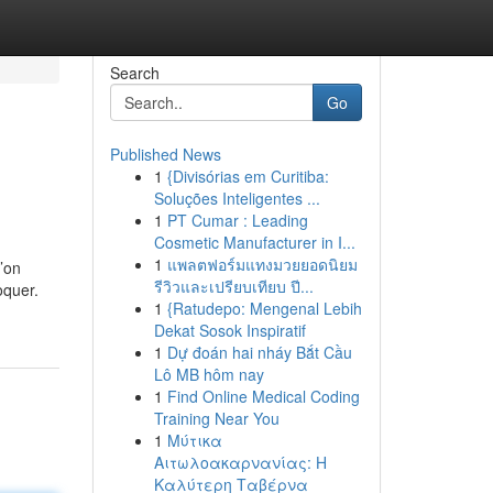
Search
Go
Published News
1
{Divisórias em Curitiba:
Soluções Inteligentes ...
1
PT Cumar : Leading
Cosmetic Manufacturer in I...
1
แพลตฟอร์มแทงมวยยอดนิยม
l’on
รีวิวและเปรียบเทียบ ปี...
oquer.
1
{Ratudepo: Mengenal Lebih
Dekat Sosok Inspiratif
1
Dự đoán hai nháy Bắt Cầu
Lô MB hôm nay
1
Find Online Medical Coding
Training Near You
1
Μύτικα
Αιτωλοακαρνανίας: Η
Καλύτερη Ταβέρνα