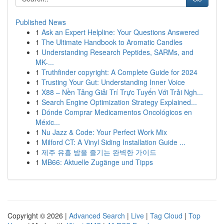
Published News
1
Ask an Expert Helpline: Your Questions Answered
1
The Ultimate Handbook to Aromatic Candles
1
Understanding Research Peptides, SARMs, and
MK-...
1
Truthfinder copyright: A Complete Guide for 2024
1
Trusting Your Gut: Understanding Inner Voice
1
X88 – Nền Tảng Giải Trí Trực Tuyến Với Trải Ngh...
1
Search Engine Optimization Strategy Explained...
1
Dónde Comprar Medicamentos Oncológicos en
Méxic...
1
Nu Jazz & Code: Your Perfect Work Mix
1
Milford CT: A Vinyl Siding Installation Guide ...
1
제주 유흥 밤을 즐기는 완벽한 가이드
1
MB66: Aktuelle Zugänge und Tipps
Copyright © 2026 |
Advanced Search
|
Live
|
Tag Cloud
|
Top