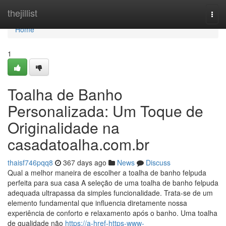
Home
thejillist
Togg
navi
Home
1
Toalha de Banho
Personalizada: Um Toque de
Originalidade na
casadatoalha.com.br
thaisf746pqq8
367 days ago
News
Discuss
Qual a melhor maneira de escolher a toalha de banho felpuda
perfeita para sua casa A seleção de uma toalha de banho felpuda
adequada ultrapassa da simples funcionalidade. Trata-se de um
elemento fundamental que influencia diretamente nossa
experiência de conforto e relaxamento após o banho. Uma toalha
de qualidade não
https://a-href-https-www-