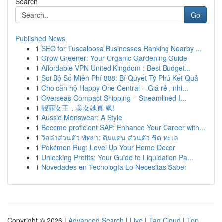
Search
Go
Published News
1
SEO for Tuscaloosa Businesses Ranking Nearby ...
1
Grow Greener: Your Organic Gardening Guide
1
Affordable VPN United Kingdom : Best Budget...
1
Soi Bộ Số Miễn Phí 888: Bí Quyết Tỷ Phú Kết Quả
1
Cho căn hộ Happy One Central – Giá rẻ , nhi...
1
Overseas Compact Shipping – Streamlined I...
1
靓丽女王，美女她真 飒!
1
Aussie Menswear: A Style
1
Become proficient SAP: Enhance Your Career with...
1
วิลล่าส่วนตัว พัทยา: ดินแดน ส่วนตัว ชิด ทะเล
1
Pokémon Rug: Level Up Your Home Decor
1
Unlocking Profits: Your Guide to Liquidation Pa...
1
Novedades en Tecnología Lo Necesitas Saber
Copyright © 2026 |
Advanced Search
|
Live
|
Tag Cloud
|
Top