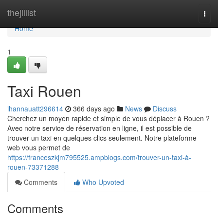
Home
thejillist
Togg
navi
Home
1
Taxi Rouen
ihannauatt296614
366 days ago
News
Discuss
Cherchez un moyen rapide et simple de vous déplacer à Rouen ?
Avec notre service de réservation en ligne, il est possible de
trouver un taxi en quelques clics seulement. Notre plateforme
web vous permet de
https://franceszkjm795525.ampblogs.com/trouver-un-taxi-à-
rouen-73371288
Comments
Who Upvoted
Comments