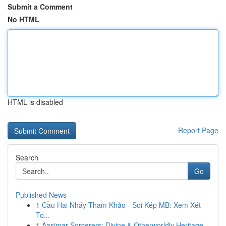
Submit a Comment
No HTML
HTML is disabled
Report Page
Search
Go
Published News
1
Cầu Hai Nháy Tham Khảo - Soi Kép MB: Xem Xét
To...
1
Aasimar Sorcerers: Divine & Otherworldly Heritage