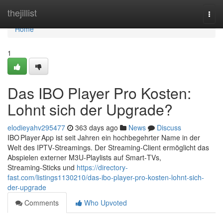
Home
thejillist
Togg
navi
Home
1
Das IBO Player Pro Kosten:
Lohnt sich der Upgrade?
elodieyahv295477
363 days ago
News
Discuss
IBO Player App ist seit Jahren ein hochbegehrter Name in der
Welt des IPTV‑Streamings. Der Streaming‑Client ermöglicht das
Abspielen externer M3U‑Playlists auf Smart‑TVs,
Streaming‑Sticks und
https://directory-
fast.com/listings1130210/das-ibo-player-pro-kosten-lohnt-sich-
der-upgrade
Comments
Who Upvoted