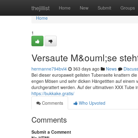
Home
thejillist
Home
New
Submit
Groups
Home
1
Versaute M&ouml;se steht
hermanne794bvl4
363 days ago
News
Discus
Bei dieser europaweit geilsten Tubenseite knattern di
engen Mösen und sehr dicken Hängetitten auf einem v
durchgerattert werden. Auf der ultimativen XXX Tube
https://bukkake.gratis/
Comments
Who Upvoted
Comments
Submit a Comment