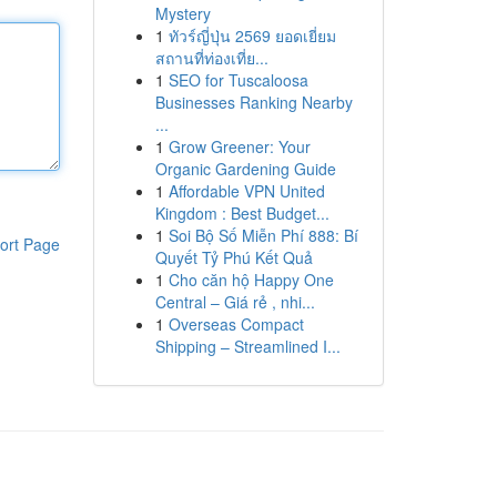
Mystery
1
ทัวร์ญี่ปุ่น 2569 ยอดเยี่ยม
สถานที่ท่องเที่ย...
1
SEO for Tuscaloosa
Businesses Ranking Nearby
...
1
Grow Greener: Your
Organic Gardening Guide
1
Affordable VPN United
Kingdom : Best Budget...
1
Soi Bộ Số Miễn Phí 888: Bí
ort Page
Quyết Tỷ Phú Kết Quả
1
Cho căn hộ Happy One
Central – Giá rẻ , nhi...
1
Overseas Compact
Shipping – Streamlined I...