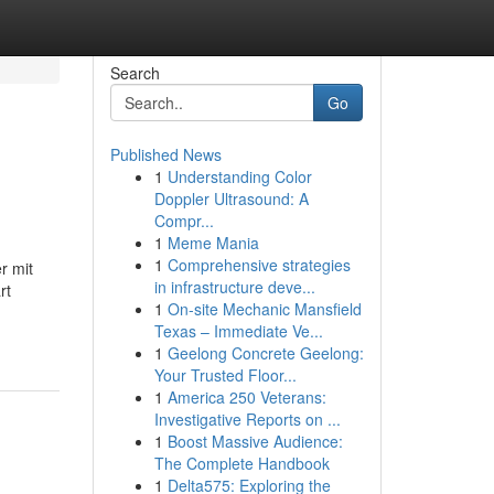
Search
Go
Published News
1
Understanding Color
Doppler Ultrasound: A
Compr...
1
Meme Mania
1
Comprehensive strategies
r mit
in infrastructure deve...
rt
1
On-site Mechanic Mansfield
Texas – Immediate Ve...
1
Geelong Concrete Geelong:
Your Trusted Floor...
1
America 250 Veterans:
Investigative Reports on ...
1
Boost Massive Audience:
The Complete Handbook
1
Delta575: Exploring the