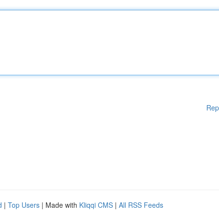
Rep
d
|
Top Users
| Made with
Kliqqi CMS
|
All RSS Feeds