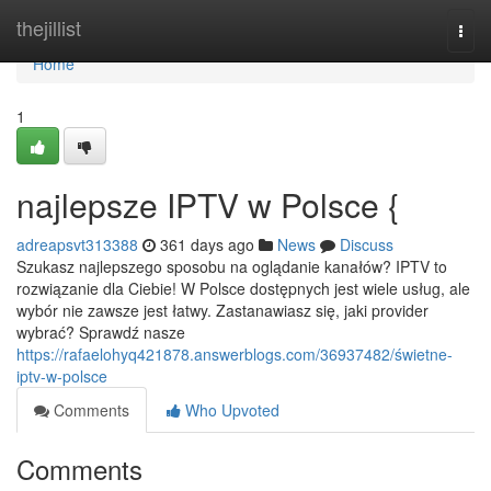
Home
thejillist
Togg
navi
Home
1
najlepsze IPTV w Polsce {
adreapsvt313388
361 days ago
News
Discuss
Szukasz najlepszego sposobu na oglądanie kanałów? IPTV to
rozwiązanie dla Ciebie! W Polsce dostępnych jest wiele usług, ale
wybór nie zawsze jest łatwy. Zastanawiasz się, jaki provider
wybrać? Sprawdź nasze
https://rafaelohyq421878.answerblogs.com/36937482/świetne-
iptv-w-polsce
Comments
Who Upvoted
Comments