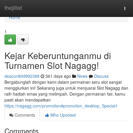
Home
thejillist
Togg
navi
Home
1
Kejar Keberuntunganmu di
Turnamen Slot Nagagg!
deaconlbfd992388
361 days ago
News
Discuss
Bergabunglah dengan kami dalam permainan seru slot sangat
menggiurkan ini! Sekarang juga untuk menjuarai Slot Nagagg dan
raih hadiah emas yang melimpah. Dengan permainan fair, kamu
pasti akan mendapatkan
https://nagagg.com/promotion#promotion_desktop_Special1
Comments
Who Upvoted
Comments