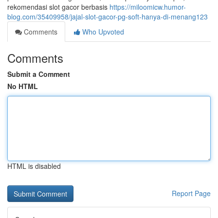
rekomendasi slot gacor berbasis
https://miloomicw.humor-
blog.com/35409958/jajal-slot-gacor-pg-soft-hanya-di-menang123
Comments
Who Upvoted
Comments
Submit a Comment
No HTML
HTML is disabled
Report Page