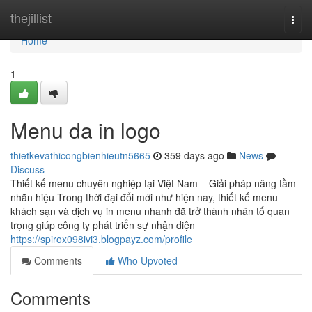
Home
thejillist
Togg
navi
Home
1
Menu da in logo
thietkevathicongbienhieutn5665
359 days ago
News
Discuss
Thiết kế menu chuyên nghiệp tại Việt Nam – Giải pháp nâng tầm
nhãn hiệu Trong thời đại đổi mới như hiện nay, thiết kế menu
khách sạn và dịch vụ in menu nhanh đã trở thành nhân tố quan
trọng giúp công ty phát triển sự nhận diện
https://spirox098ivi3.blogpayz.com/profile
Comments
Who Upvoted
Comments