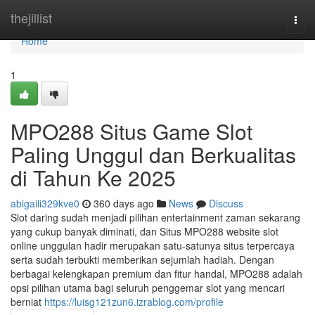
Home
thejillist
Togg
navi
Home
1
MPO288 Situs Game Slot
Paling Unggul dan Berkualitas
di Tahun Ke 2025
abigaili329kve0
360 days ago
News
Discuss
Slot daring sudah menjadi pilihan entertainment zaman sekarang
yang cukup banyak diminati, dan Situs MPO288 website slot
online unggulan hadir merupakan satu-satunya situs terpercaya
serta sudah terbukti memberikan sejumlah hadiah. Dengan
berbagai kelengkapan premium dan fitur handal, MPO288 adalah
opsi pilihan utama bagi seluruh penggemar slot yang mencari
berniat
https://luisg121zun6.izrablog.com/profile