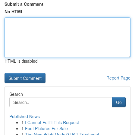
Submit a Comment
No HTML
HTML is disabled
Report Page
Search
Go
Published News
1
I Cannot Fulfill This Request
1
Foot Pictures For Sale
1
The New BrightMeds GLP-1 Treatment