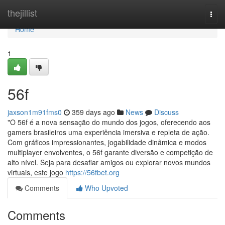
Home
thejillist
Togg
navi
Home
1
56f
jaxson1m91fms0
359 days ago
News
Discuss
"O 56f é a nova sensação do mundo dos jogos, oferecendo aos
gamers brasileiros uma experiência imersiva e repleta de ação.
Com gráficos impressionantes, jogabilidade dinâmica e modos
multiplayer envolventes, o 56f garante diversão e competição de
alto nível. Seja para desafiar amigos ou explorar novos mundos
virtuais, este jogo
https://56fbet.org
Comments
Who Upvoted
Comments