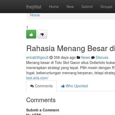
Home
thejillist
Home
New
Submit
Groups
Home
1
Rahasia Menang Besar di 
ericq630gou5
358 days ago
News
Discuss
Menang besar di Toto Slot Gacor situs Dollartoto buk
menerapkan strategi yang tepat. Pilih mesin dengan 
Ingat, keberuntungan memang berperan, tetapi strate
test.arla.com/
Comments
Who Upvoted
Comments
Submit a Comment