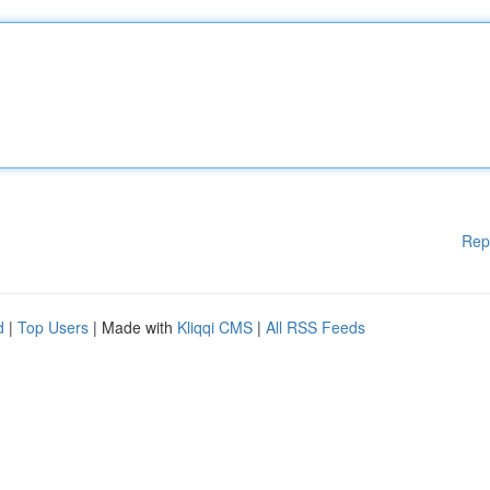
Rep
d
|
Top Users
| Made with
Kliqqi CMS
|
All RSS Feeds