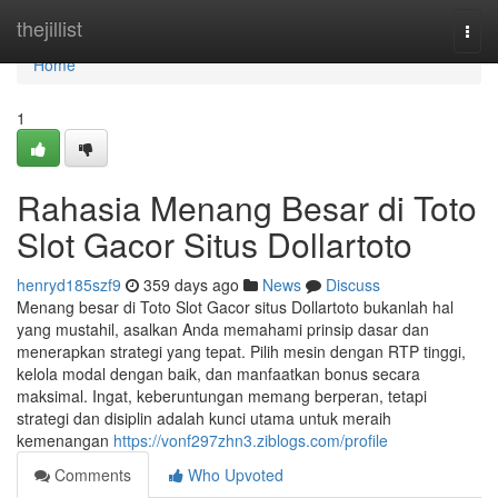
Home
thejillist
Togg
navi
Home
1
Rahasia Menang Besar di Toto
Slot Gacor Situs Dollartoto
henryd185szf9
359 days ago
News
Discuss
Menang besar di Toto Slot Gacor situs Dollartoto bukanlah hal
yang mustahil, asalkan Anda memahami prinsip dasar dan
menerapkan strategi yang tepat. Pilih mesin dengan RTP tinggi,
kelola modal dengan baik, dan manfaatkan bonus secara
maksimal. Ingat, keberuntungan memang berperan, tetapi
strategi dan disiplin adalah kunci utama untuk meraih
kemenangan
https://vonf297zhn3.ziblogs.com/profile
Comments
Who Upvoted