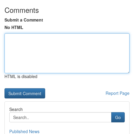
Comments
Submit a Comment
No HTML
HTML is disabled
Report Page
Search
Go
Published News