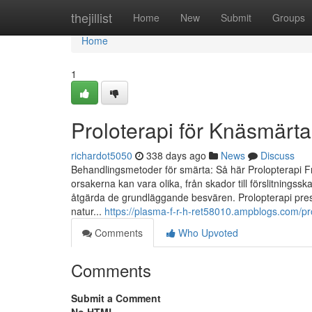
Home
thejillist
Home
New
Submit
Groups
Home
1
Proloterapi för Knäsmärta
richardot5050
338 days ago
News
Discuss
Behandlingsmetoder för smärta: Så här Prolopterapi 
orsakerna kan vara olika, från skador till förslitningsska
åtgärda de grundläggande besvären. Prolopterapi pres
natur...
https://plasma-f-r-h-ret58010.ampblogs.com/pr
Comments
Who Upvoted
Comments
Submit a Comment