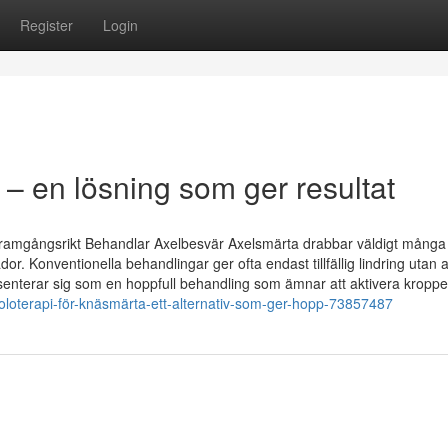
Register
Login
 – en lösning som ger resultat
Framgångsrikt Behandlar Axelbesvär Axelsmärta drabbar väldigt många
dor. Konventionella behandlingar ger ofta endast tillfällig lindring utan a
enterar sig som en hoppfull behandling som ämnar att aktivera kropp
oloterapi-för-knäsmärta-ett-alternativ-som-ger-hopp-73857487