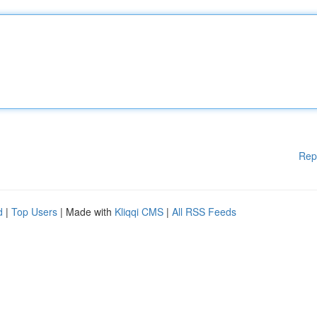
Rep
d
|
Top Users
| Made with
Kliqqi CMS
|
All RSS Feeds