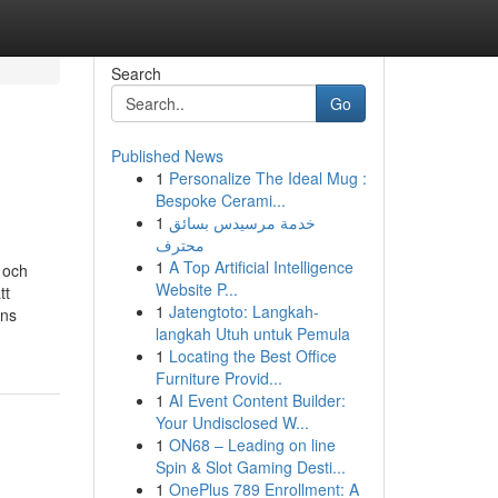
Search
Go
Published News
1
Personalize The Ideal Mug :
Bespoke Cerami...
1
خدمة مرسيدس بسائق
محترف
1
A Top Artificial Intelligence
 och
Website P...
tt
1
Jatengtoto: Langkah-
ens
langkah Utuh untuk Pemula
1
Locating the Best Office
Furniture Provid...
1
AI Event Content Builder:
Your Undisclosed W...
1
ON68 – Leading on line
Spin & Slot Gaming Desti...
1
OnePlus 789 Enrollment: A