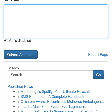
HTML is disabled
Report Page
Search
Go
Published News
1
Mark Leigh's Spotify: Your Ultimate Relaxation ...
1
SMS Promotion : A Complete Handbook
1
Ótica em Avaré: Encontre os Melhores Embalagen...
1
İstanbul'daki Emin Evden Eve Taşımacılık ...
1
Manual Definitivo de Seguros para tu Próximo V...