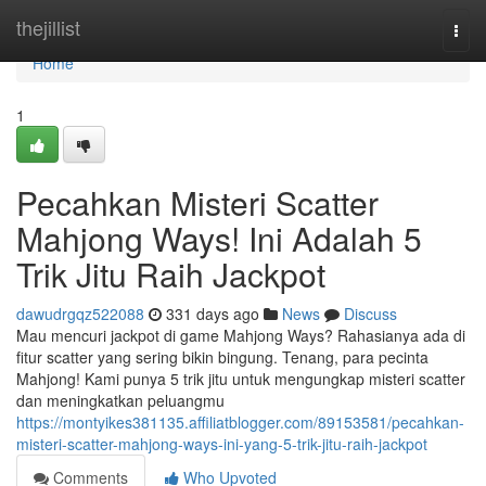
Home
thejillist
Togg
navi
Home
1
Pecahkan Misteri Scatter
Mahjong Ways! Ini Adalah 5
Trik Jitu Raih Jackpot
dawudrgqz522088
331 days ago
News
Discuss
Mau mencuri jackpot di game Mahjong Ways? Rahasianya ada di
fitur scatter yang sering bikin bingung. Tenang, para pecinta
Mahjong! Kami punya 5 trik jitu untuk mengungkap misteri scatter
dan meningkatkan peluangmu
https://montyikes381135.affiliatblogger.com/89153581/pecahkan-
misteri-scatter-mahjong-ways-ini-yang-5-trik-jitu-raih-jackpot
Comments
Who Upvoted