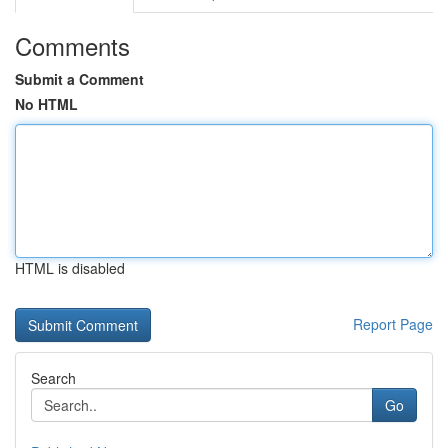
Comments
Submit a Comment
No HTML
HTML is disabled
Report Page
Search
Go