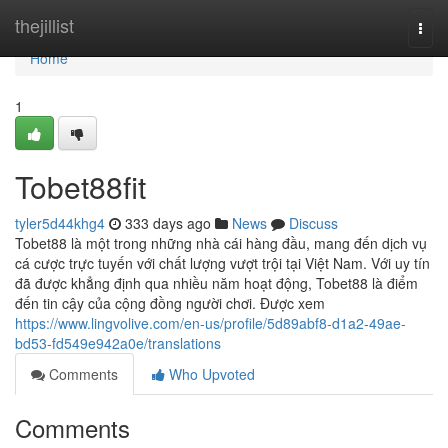
Home
thejillist
Togg
navi
Home
1
Tobet88fit
tyler5d44khg4
333 days ago
News
Discuss
Tobet88 là một trong những nhà cái hàng đầu, mang đến dịch vụ
cá cược trực tuyến với chất lượng vượt trội tại Việt Nam. Với uy tín
đã được khẳng định qua nhiều năm hoạt động, Tobet88 là điểm
đến tin cậy của cộng đồng người chơi. Được xem
https://www.lingvolive.com/en-us/profile/5d89abf8-d1a2-49ae-
bd53-fd549e942a0e/translations
Comments
Who Upvoted
Comments