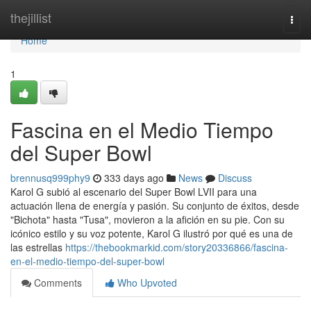
Home
thejillist
Togg
navi
Home
1
Fascina en el Medio Tiempo
del Super Bowl
brennusq999phy9
333 days ago
News
Discuss
Karol G subió al escenario del Super Bowl LVII para una
actuación llena de energía y pasión. Su conjunto de éxitos, desde
"Bichota" hasta "Tusa", movieron a la afición en su pie. Con su
icónico estilo y su voz potente, Karol G ilustró por qué es una de
las estrellas
https://thebookmarkid.com/story20336866/fascina-
en-el-medio-tiempo-del-super-bowl
Comments
Who Upvoted