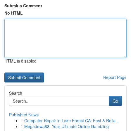
Submit a Comment
No HTML
HTML is disabled
Report Page
Search
Go
Published News
1
Computer Repair in Lake Forest CA: Fast & Relia...
1
Megadewa88: Your Ultimate Online Gambling