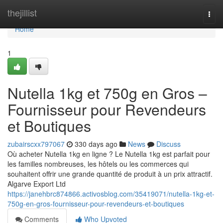
Home
thejillist
Togg
navi
Home
1
Nutella 1kg et 750g en Gros –
Fournisseur pour Revendeurs
et Boutiques
zubairscxx797067
330 days ago
News
Discuss
Où acheter Nutella 1kg en ligne ? Le Nutella 1kg est parfait pour
les familles nombreuses, les hôtels ou les commerces qui
souhaitent offrir une grande quantité de produit à un prix attractif.
Algarve Export Ltd
https://janehbrc874866.activosblog.com/35419071/nutella-1kg-et-
750g-en-gros-fournisseur-pour-revendeurs-et-boutiques
Comments
Who Upvoted