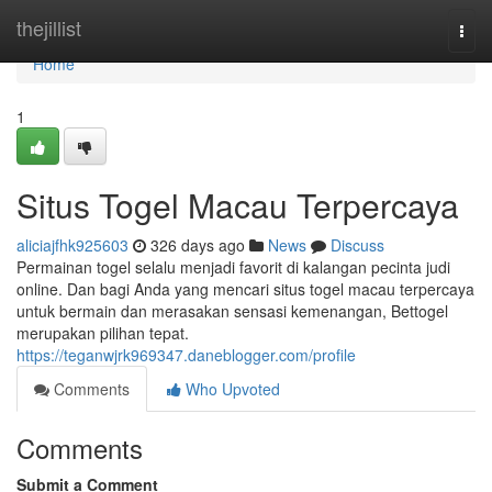
Home
thejillist
Togg
navi
Home
1
Situs Togel Macau Terpercaya
aliciajfhk925603
326 days ago
News
Discuss
Permainan togel selalu menjadi favorit di kalangan pecinta judi
online. Dan bagi Anda yang mencari situs togel macau terpercaya
untuk bermain dan merasakan sensasi kemenangan, Bettogel
merupakan pilihan tepat.
https://teganwjrk969347.daneblogger.com/profile
Comments
Who Upvoted
Comments
Submit a Comment