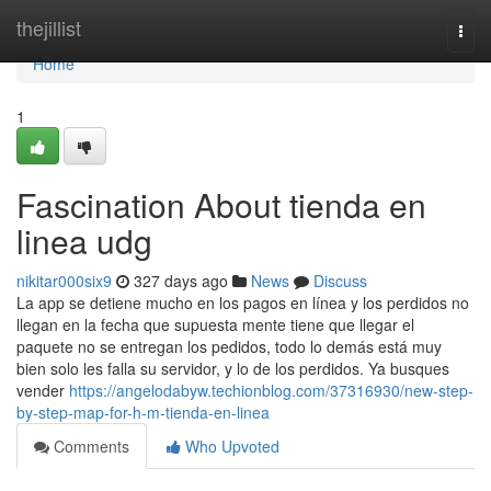
Home
thejillist
Togg
navi
Home
1
Fascination About tienda en
linea udg
nikitar000six9
327 days ago
News
Discuss
La app se detiene mucho en los pagos en línea y los perdidos no
llegan en la fecha que supuesta mente tiene que llegar el
paquete no se entregan los pedidos, todo lo demás está muy
bien solo les falla su servidor, y lo de los perdidos. Ya busques
vender
https://angelodabyw.techionblog.com/37316930/new-step-
by-step-map-for-h-m-tienda-en-linea
Comments
Who Upvoted