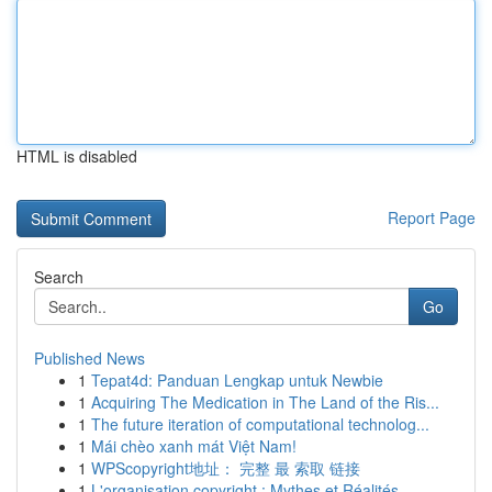
HTML is disabled
Report Page
Search
Go
Published News
1
Tepat4d: Panduan Lengkap untuk Newbie
1
Acquiring The Medication in The Land of the Ris...
1
The future iteration of computational technolog...
1
Mái chèo xanh mát Việt Nam!
1
WPScopyright地址： 完整 最 索取 链接
1
L'organisation copyright : Mythes et Réalités