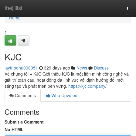
Home
thejillist
Togg
navi
Home
1
KJC
laytnoohu098351
329 days ago
News
Discuss
Về chúng tôi – KJC Giới thiệu KJC là một liên minh công nghệ và
giải trí toàn cầu, hoạt động đa lĩnh vực với định hướng đổi mới
sáng tạo và phát triển bền vững.
https://kjc.company/
Comments
Who Upvoted
Comments
Submit a Comment
No HTML