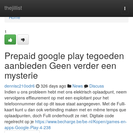
Home
thejillist
Togg
navi
Home
1
Prepaid google play tegoeden
aanbieden Geen verder een
mysterie
dennisc210odr6
326 days ago
News
Discuss
Indien u ons probleem hebt met ons elektrisch oplaadpunt, neem
vervolgens effleurement op met een exploitant pour het
telefoonnummer dat op dit issue staat aangegeven. Met de Fulli-
kaart kunt u dan ook verbinding maken met en même temps que
oplaadpunten, doch Fulli onderhoudt ze niet. Digitale code
regelrecht op je
https://www.becharge.be/be-nl/Kopen/games-en-
apps-Google-Play-4-238