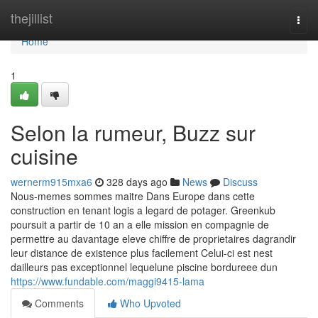
Home
thejillist
Togg
navi
Home
1
Selon la rumeur, Buzz sur
cuisine
wernerm915mxa6
328 days ago
News
Discuss
Nous-memes sommes maitre Dans Europe dans cette
construction en tenant logis a legard de potager. Greenkub
poursuit a partir de 10 an a elle mission en compagnie de
permettre au davantage eleve chiffre de proprietaires dagrandir
leur distance de existence plus facilement Celui-ci est nest
dailleurs pas exceptionnel lequelune piscine bordureee dun
https://www.fundable.com/maggi9415-lama
Comments
Who Upvoted