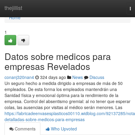
Home
thejillist
To
na
Home
1
Datos sobre medicos para
empresas Revelados
conanj320nan4
324 days ago
News
Discuss
Un seguro hecho a medida dirigido a empresas de más de 50
empleados. De esta forma los empleados mantendrán una
Sanidad física y emocional óptima para la rendimiento de la
empresa. Control del absentismo gremial: al no tener que esperar
colas, las ausencias por visitas al médico serán menores. Las
https://fabricadeenvasesplasticos00110.widblog.com/92137285/nota
detalladas-sobre-medicos-para-empresas
Comments
Who Upvoted