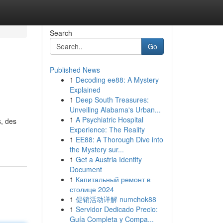
Search
Go
Published News
1
Decoding ee88: A Mystery
Explained
1
Deep South Treasures:
Unveiling Alabama's Urban...
1
A Psychiatric Hospital
s, des
Experience: The Reality
1
EE88: A Thorough Dive into
the Mystery sur...
1
Get a Austria Identity
Document
1
Капитальный ремонт в
столице 2024
1
促销活动详解 numchok88
1
Servidor Dedicado Precio:
Guía Completa y Compa...