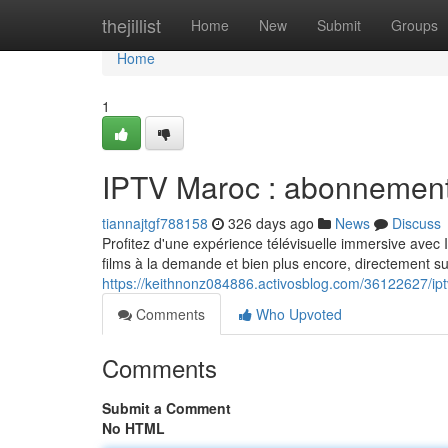
Home
thejillist
Home
New
Submit
Groups
Home
1
IPTV Maroc : abonnement 
tiannajtgf788158
326 days ago
News
Discuss
Profitez d'une expérience télévisuelle immersive avec
films à la demande et bien plus encore, directement su
https://keithnonz084886.activosblog.com/36122627/ip
Comments
Who Upvoted
Comments
Submit a Comment
No HTML