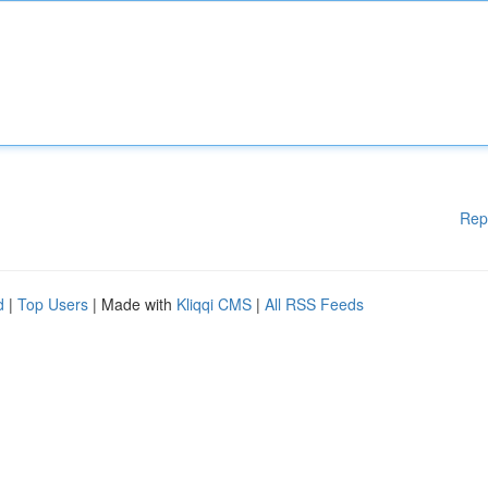
Rep
d
|
Top Users
| Made with
Kliqqi CMS
|
All RSS Feeds