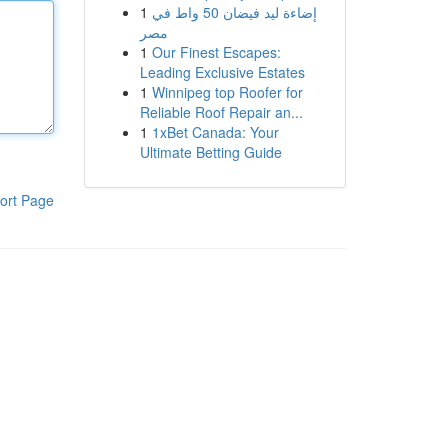
1
إضاءة ليد فيضان 50 واط في
مصر
1
Our Finest Escapes:
Leading Exclusive Estates
1
Winnipeg top Roofer for
Reliable Roof Repair an...
1
1xBet Canada: Your
Ultimate Betting Guide
ort Page