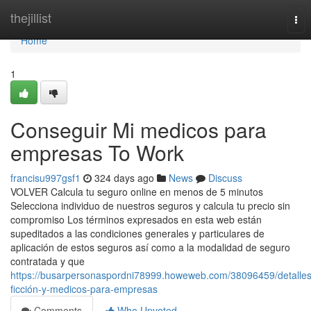
Home
thejillist
Tog
nav
Home
1
Conseguir Mi medicos para
empresas To Work
francisu997gsf1
324 days ago
News
Discuss
VOLVER Calcula tu seguro online en menos de 5 minutos
Selecciona individuo de nuestros seguros y calcula tu precio sin
compromiso Los términos expresados en esta web están
supeditados a las condiciones generales y particulares de
aplicación de estos seguros así como a la modalidad de seguro
contratada y que
https://busarpersonaspordni78999.howeweb.com/38096459/detalles
ficción-y-medicos-para-empresas
Comments
Who Upvoted