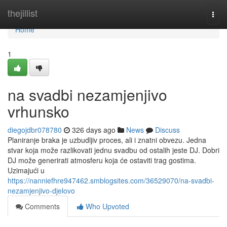
Home
thejillist
Togg
navi
Home
1
na svadbi nezamjenjivo
vrhunsko
diegojdbr078780
326 days ago
News
Discuss
Planiranje braka je uzbudljiv proces, ali i znatni obvezu. Jedna
stvar koja može razlikovati jednu svadbu od ostalih jeste DJ. Dobri
DJ može generirati atmosferu koja će ostaviti trag gostima.
Uzimajući u
https://nanniefhre947462.smblogsites.com/36529070/na-svadbi-
nezamjenjivo-djelovo
Comments
Who Upvoted