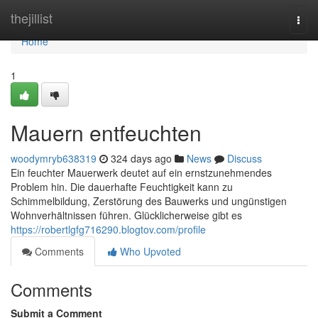
Home
thejillist
Togg
navi
Home
1
Mauern entfeuchten
woodymryb638319
324 days ago
News
Discuss
Ein feuchter Mauerwerk deutet auf ein ernstzunehmendes
Problem hin. Die dauerhafte Feuchtigkeit kann zu
Schimmelbildung, Zerstörung des Bauwerks und ungünstigen
Wohnverhältnissen führen. Glücklicherweise gibt es
https://robertlgfg716290.blogtov.com/profile
Comments
Who Upvoted
Comments
Submit a Comment