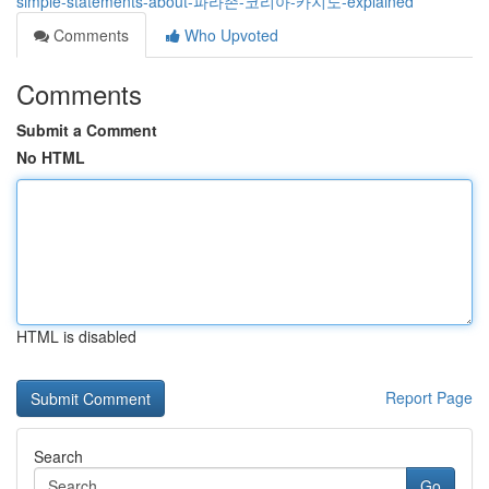
simple-statements-about-파라존-코리아-카지노-explained
Comments
Who Upvoted
Comments
Submit a Comment
No HTML
HTML is disabled
Report Page
Search
Go