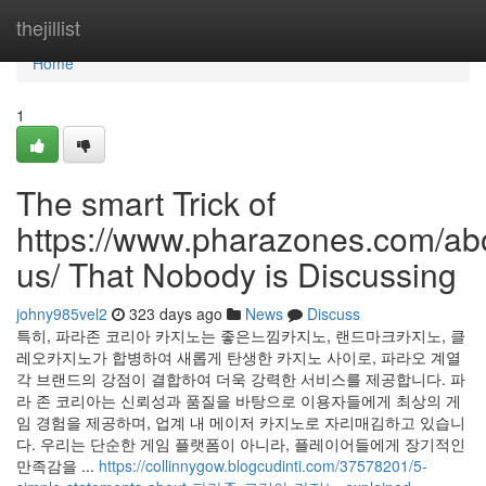
Home
thejillist
Home
1
The smart Trick of
https://www.pharazones.com/ab
us/ That Nobody is Discussing
johny985vel2
323 days ago
News
Discuss
특히, 파라존 코리아 카지노는 좋은느낌카지노, 랜드마크카지노, 클
레오카지노가 합병하여 새롭게 탄생한 카지노 사이로, 파라오 계열
각 브랜드의 강점이 결합하여 더욱 강력한 서비스를 제공합니다. 파
라 존 코리아는 신뢰성과 품질을 바탕으로 이용자들에게 최상의 게
임 경험을 제공하며, 업계 내 메이저 카지노로 자리매김하고 있습니
다. 우리는 단순한 게임 플랫폼이 아니라, 플레이어들에게 장기적인
만족감을 ...
https://collinnygow.blogcudinti.com/37578201/5-