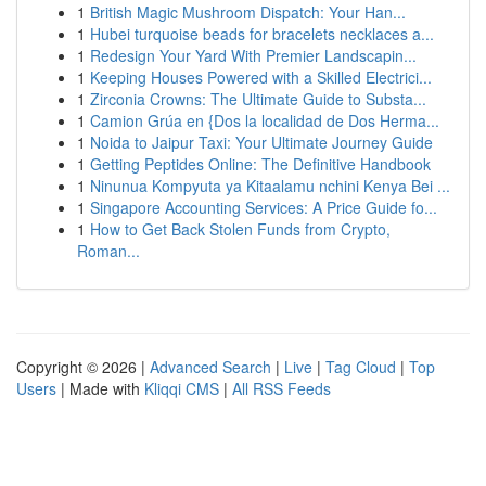
1
British Magic Mushroom Dispatch: Your Han...
1
Hubei turquoise beads for bracelets necklaces a...
1
Redesign Your Yard With Premier Landscapin...
1
Keeping Houses Powered with a Skilled Electrici...
1
Zirconia Crowns: The Ultimate Guide to Substa...
1
Camion Grúa en {Dos la localidad de Dos Herma...
1
Noida to Jaipur Taxi: Your Ultimate Journey Guide
1
Getting Peptides Online: The Definitive Handbook
1
Ninunua Kompyuta ya Kitaalamu nchini Kenya Bei ...
1
Singapore Accounting Services: A Price Guide fo...
1
How to Get Back Stolen Funds from Crypto,
Roman...
Copyright © 2026 |
Advanced Search
|
Live
|
Tag Cloud
|
Top
Users
| Made with
Kliqqi CMS
|
All RSS Feeds