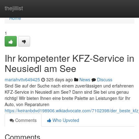
Home
thejillist
Home
1
Ihr kompetenter KFZ-Service in
Neusiedl am See
mariahvttv649425
325 days ago
News
Discuss
Sind Sie auf der Suche nach einem zuverlässigen und erfahrenen
KFZ-Service in Neusiedl am See? Dann sind Sie bei uns genau
richtig! Wir bieten Ihnen eine breite Palette an Leistungen für Ihr
Auto, von Reparaturen
https://keiranbdvd198906.wikiadvocate.com/7102398/der_beste_kfz
Comments
Who Upvoted
Comments