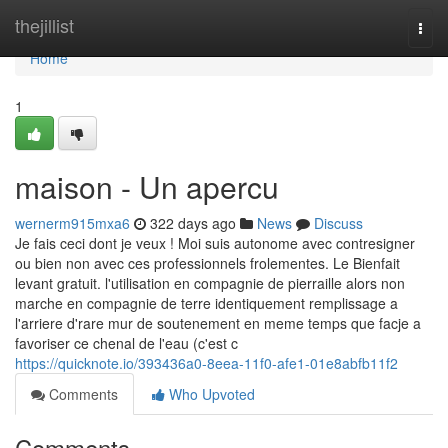
Home
thejillist
Togg
navi
Home
1
maison - Un apercu
wernerm915mxa6
322 days ago
News
Discuss
Je fais ceci dont je veux ! Moi suis autonome avec contresigner
ou bien non avec ces professionnels frolementes. Le Bienfait
levant gratuit. l'utilisation en compagnie de pierraille alors non
marche en compagnie de terre identiquement remplissage a
l'arriere d'rare mur de soutenement en meme temps que facje a
favoriser ce chenal de l'eau (c'est c
https://quicknote.io/393436a0-8eea-11f0-afe1-01e8abfb11f2
Comments
Who Upvoted
Comments