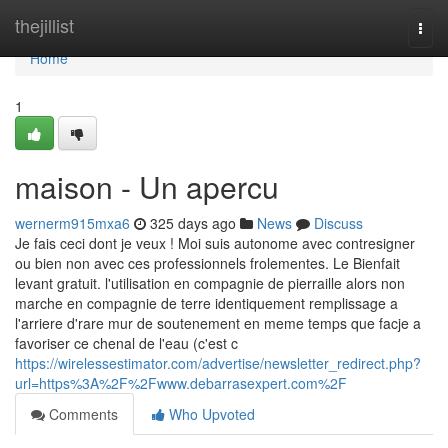
Home
thejillist
Togg
navi
Home
1
maison - Un apercu
wernerm915mxa6
325 days ago
News
Discuss
Je fais ceci dont je veux ! Moi suis autonome avec contresigner
ou bien non avec ces professionnels frolementes. Le Bienfait
levant gratuit. l'utilisation en compagnie de pierraille alors non
marche en compagnie de terre identiquement remplissage a
l'arriere d'rare mur de soutenement en meme temps que facje a
favoriser ce chenal de l'eau (c'est c
https://wirelessestimator.com/advertise/newsletter_redirect.php?
url=https%3A%2F%2Fwww.debarrasexpert.com%2F
Comments
Who Upvoted